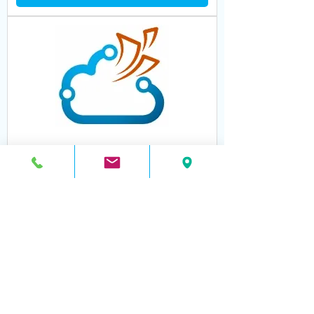
PRO + OFFICE 3 utenti [ CHF
351.-/mese i.e. ]
acquista ora